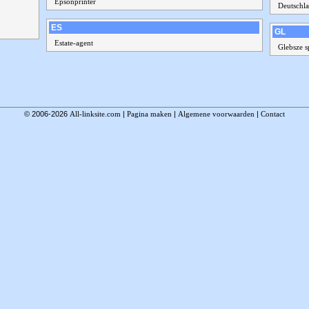
Epsonprinter
Deutschla
ES
GL
Estate-agent
Glebsze s
© 2006-2026
All-linksite.com
|
Pagina maken
|
Algemene voorwaarden
|
Contact