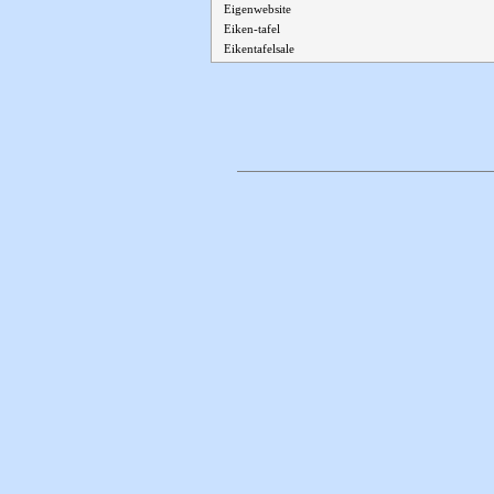
Eigenwebsite
Eiken-tafel
Eikentafelsale